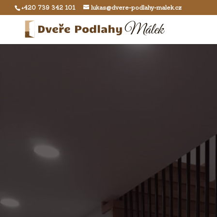
+420 739 342 101
lukas@dvere-podlahy-malek.cz