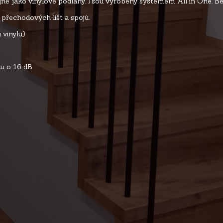
ejně jako vinylové podlahy. Jsou vyrobeny systémem All in One. B
řechodových lišt a spojů.
 vinylu)
u o 16 dB