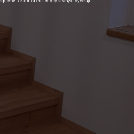
ezpečné a komfortní schody z vinylu vynikají