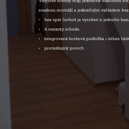
Vinylové schody mají jedinečné vlastnosti st
snadnou montáží a jedinečným vzhledem bez p
• bez spár (schod je vyroben z jednoho kusu
• 4 varianty schodu
• integrovaná korková podložka = útlum hluk
• protiskluzný povrch